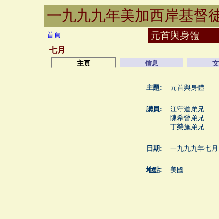
一九九九年美加西岸基督
元首與身體
首頁
七月
主頁
信息
文
主題:
元首與身體
講員:
江守道弟兄
陳希曾弟兄
丁榮施弟兄
日期:
一九九九年七月
地點:
美國